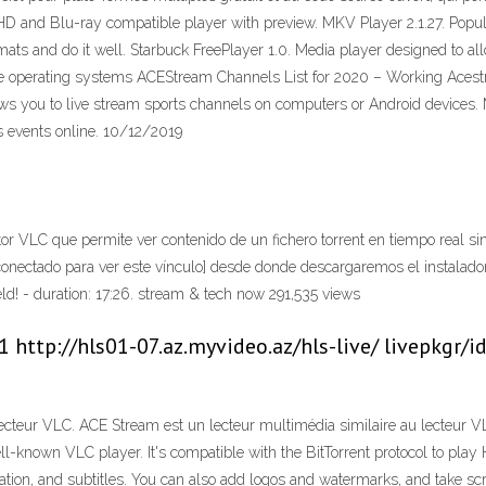
HD and Blu-ray compatible player with preview. MKV Player 2.1.27. Popu
s and do it well. Starbuck FreePlayer 1.0. Media player designed to all
le operating systems ACEStream Channels List for 2020 – Working Ace
ows you to live stream sports channels on computers or Android devices. M
ts events online. 10/12/2019
r VLC que permite ver contenido de un fichero torrent en tiempo real si
conectado para ver este vínculo] desde donde descargaremos el instalador
ield! - duration: 17:26. stream & tech now 291,535 views
 http://hls01-07.az.myvideo.az/hls-live/ livepkg
cteur VLC. ACE Stream est un lecteur multimédia similaire au lecteur VLC.
known VLC player. It's compatible with the BitTorrent protocol to play H
ation, and subtitles. You can also add logos and watermarks, and take s