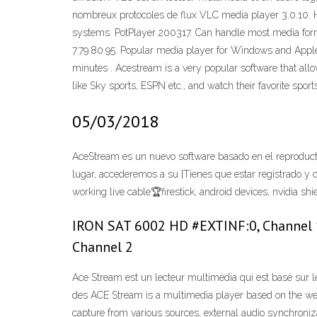
nombreux protocoles de flux VLC media player 3.0.10. 
systems. PotPlayer 200317. Can handle most media format
7.79.80.95. Popular media player for Windows and App
minutes . Acestream is a very popular software that all
like Sky sports, ESPN etc., and watch their favorite spor
05/03/2018
AceStream es un nuevo software basado en el reproducto
lugar, accederemos a su [Tienes que estar registrado y 
working live cable🏆firestick, android devices, nvidia sh
IRON SAT 6002 HD #EXTINF:0, Channel 1
Channel 2
Ace Stream est un lecteur multimédia qui est basé sur le
des ACE Stream is a multimedia player based on the well-
capture from various sources, external audio synchroniz