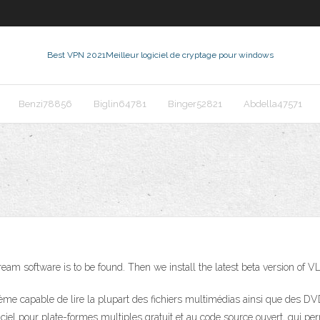
Best VPN 2021
Meilleur logiciel de cryptage pour windows
Benzi78856
Biglin64781
Binger52821
Abdella47571
eam software is to be found. Then we install the latest beta version of V
tème capable de lire la plupart des fichiers multimédias ainsi que des D
ciel pour plate-formes multiples gratuit et au code source ouvert, qui per